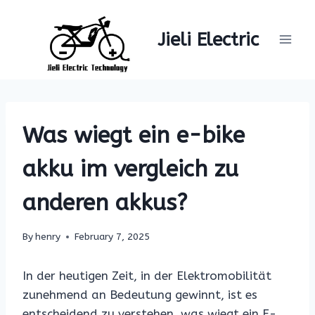
Skip
to
Jieli Electric
content
Was wiegt ein e-bike
akku im vergleich zu
anderen akkus?
By
henry
February 7, 2025
In der heutigen Zeit, in der Elektromobilität
zunehmend an Bedeutung gewinnt, ist es
entscheidend zu verstehen, was wiegt ein E-